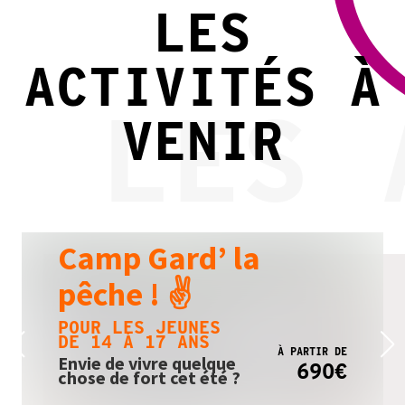
LES
ACTIVITÉS À
LES 
VENIR
Camp Gard’ la
pêche ! ✌️
POUR LES JEUNES
DE 14 À 17 ANS
À PARTIR DE
Envie de vivre quelque
690
€
chose de fort cet été ?